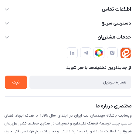
اطلاعات تماس
09982430312
دسترسی سریع
info@tpmclub.ir
حساب کاربری
خدمات مشتریان
مجله فروشگاه
قوانین و مقررات
لیست محصولات
حریم خصوصی
درباره ما
از جدید‌ترین تخفیف‌ها با‌ خبر شوید
راهنما
تماس با ما
ثبت
مختصری درباره ما
وبسایت باشگاه مهندسان نت ایران در ابتدای سال 1396 با هدف ایجاد فضای
مناسب جهت توسعه فرهنگ نگهداری و تعمیرات در صنایع مختلف کشور عزیزمان
شروع به فعالیت نموده و با توجه به دانش و تجربیات تیم مهندسی فنی خود،