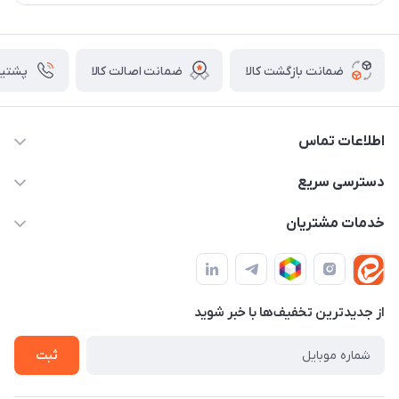
ضمانت بازگشت کالا
ضمانت اصالت کالا
پشتیبانی ۴
اطلاعات تماس
09982430312
دسترسی سریع
info@tpmclub.ir
حساب کاربری
خدمات مشتریان
مجله فروشگاه
قوانین و مقررات
لیست محصولات
حریم خصوصی
درباره ما
از جدید‌ترین تخفیف‌ها با‌ خبر شوید
راهنما
تماس با ما
ثبت