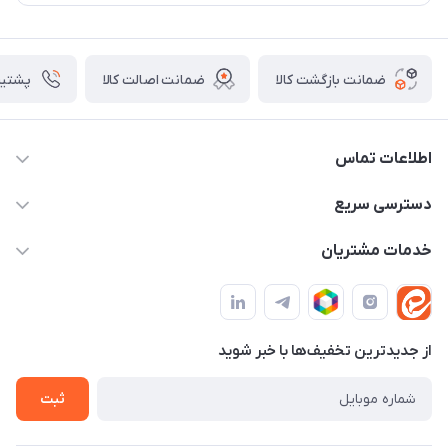
ضمانت بازگشت کالا
ضمانت اصالت کالا
پشتیبانی ۴
اطلاعات تماس
09982430312
دسترسی سریع
info@tpmclub.ir
حساب کاربری
خدمات مشتریان
مجله فروشگاه
قوانین و مقررات
لیست محصولات
حریم خصوصی
درباره ما
از جدید‌ترین تخفیف‌ها با‌ خبر شوید
راهنما
تماس با ما
ثبت