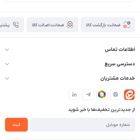
ضمانت بازگشت کالا
ضمانت اصالت کالا
پشتیبانی ۴
اطلاعات تماس
09982430312
دسترسی سریع
info@tpmclub.ir
حساب کاربری
خدمات مشتریان
مجله فروشگاه
قوانین و مقررات
لیست محصولات
حریم خصوصی
درباره ما
از جدید‌ترین تخفیف‌ها با‌ خبر شوید
راهنما
تماس با ما
ثبت