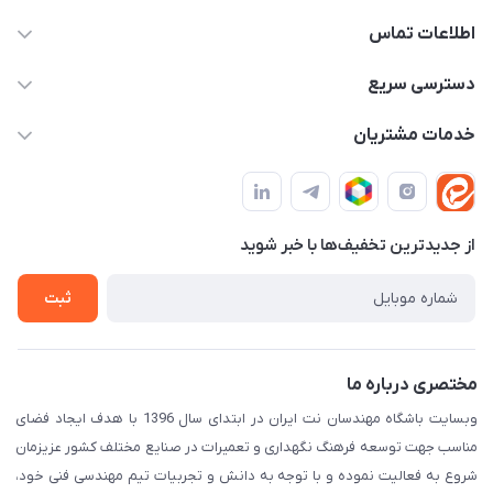
اطلاعات تماس
09982430312
دسترسی سریع
info@tpmclub.ir
حساب کاربری
خدمات مشتریان
مجله فروشگاه
قوانین و مقررات
لیست محصولات
حریم خصوصی
درباره ما
از جدید‌ترین تخفیف‌ها با‌ خبر شوید
راهنما
تماس با ما
ثبت
مختصری درباره ما
وبسایت باشگاه مهندسان نت ایران در ابتدای سال 1396 با هدف ایجاد فضای
مناسب جهت توسعه فرهنگ نگهداری و تعمیرات در صنایع مختلف کشور عزیزمان
شروع به فعالیت نموده و با توجه به دانش و تجربیات تیم مهندسی فنی خود،