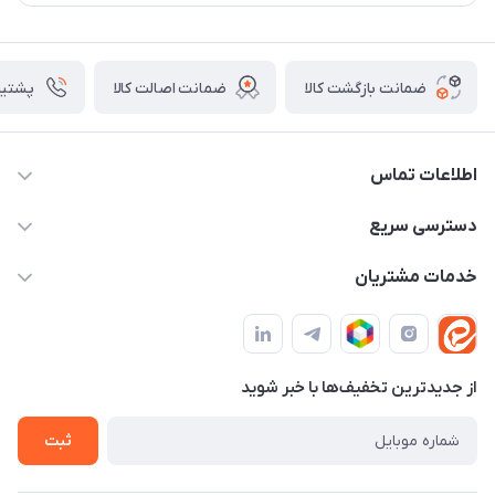
ضمانت بازگشت کالا
ضمانت اصالت کالا
پشتیبانی ۴
اطلاعات تماس
09982430312
دسترسی سریع
info@tpmclub.ir
حساب کاربری
خدمات مشتریان
مجله فروشگاه
قوانین و مقررات
لیست محصولات
حریم خصوصی
درباره ما
از جدید‌ترین تخفیف‌ها با‌ خبر شوید
راهنما
تماس با ما
ثبت