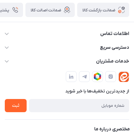
ضمانت بازگشت کالا
ضمانت اصالت کالا
پشتیبانی ۴
اطلاعات تماس
09982430312
دسترسی سریع
info@tpmclub.ir
حساب کاربری
خدمات مشتریان
مجله فروشگاه
قوانین و مقررات
لیست محصولات
حریم خصوصی
درباره ما
از جدید‌ترین تخفیف‌ها با‌ خبر شوید
راهنما
تماس با ما
ثبت
مختصری درباره ما