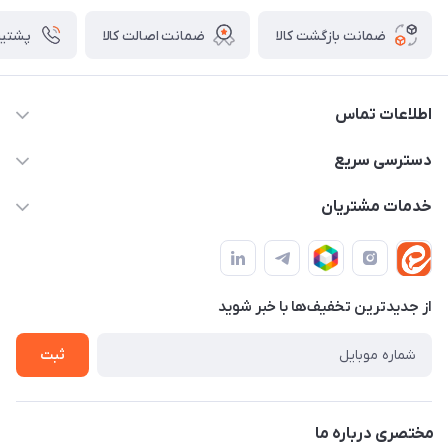
ضمانت بازگشت کالا
ضمانت اصالت کالا
پشتیبانی ۴
اطلاعات تماس
09982430312
دسترسی سریع
info@tpmclub.ir
حساب کاربری
خدمات مشتریان
مجله فروشگاه
قوانین و مقررات
لیست محصولات
حریم خصوصی
درباره ما
از جدید‌ترین تخفیف‌ها با‌ خبر شوید
راهنما
تماس با ما
ثبت
مختصری درباره ما