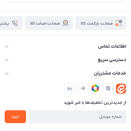
ضمانت بازگشت کالا
ضمانت اصالت کالا
پشتیبانی ۴
اطلاعات تماس
09982430312
دسترسی سریع
info@tpmclub.ir
حساب کاربری
خدمات مشتریان
مجله فروشگاه
قوانین و مقررات
لیست محصولات
حریم خصوصی
درباره ما
از جدید‌ترین تخفیف‌ها با‌ خبر شوید
راهنما
تماس با ما
ثبت