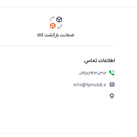
ضمانت بازگشت کالا
اطلاعات تماس
09982430312
info@tpmclub.ir