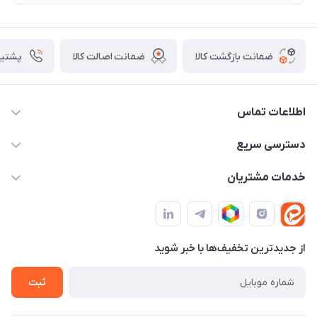
ضمانت بازگشت کالا
ضمانت اصالت کالا
پشتیبانی ۴
اطلاعات تماس
09982430312
دسترسی سریع
info@tpmclub.ir
حساب کاربری
خدمات مشتریان
مجله فروشگاه
قوانین و مقررات
لیست محصولات
حریم خصوصی
درباره ما
از جدید‌ترین تخفیف‌ها با‌ خبر شوید
راهنما
تماس با ما
ثبت