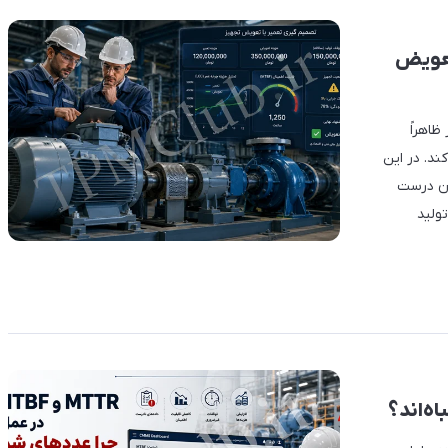
تعویض
اهراً
ند. در این
ان درست
ولید