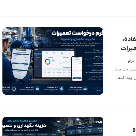
اده،
میرات
 فرم
سل نت باید
پیدا کند.
و