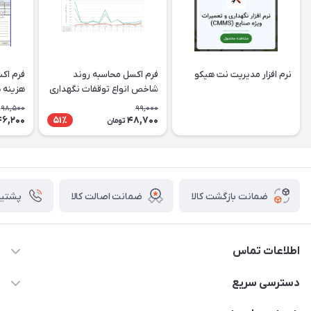
نرم افزار مدیریت نت هیکو
فرم اکسل محاسبه روند
فرم اک
شاخص انواع توقفات نگهداری
هزینه 
و تعمیرات
تعمیرا
98,500
99,000
46,200
48,700
51٪
تومان
ضمانت بازگشت کالا
ضمانت اصالت کالا
پشتیبانی ۴
اطلاعات تماس
09982430312
دسترسی سریع
info@tpmclub.ir
حساب کاربری