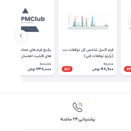
فرم اکسل شاخص کل توقفات نت
پکیج فرم های محاسبه شاخص
(پارتو توقفات فنی)
های قابلیت اطمینان تجهیزات
600,000
98,000
238,000
48,900
61٪
51٪
52
تومان
تومان
پشتیبانی ۲۴ ساعته