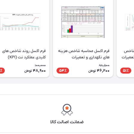
 شاخص
فرم اکسل محاسبه شاخص هزینه
فرم اکسل روند شاخص های
تعمیرات
های نگهداری و تعمیرات
کلیدی عملکرد نت (KPI)
100,000
98,500
48,900
46,200
٪
54٪
51٪
تومان
تومان
ضمانت اصالت کالا