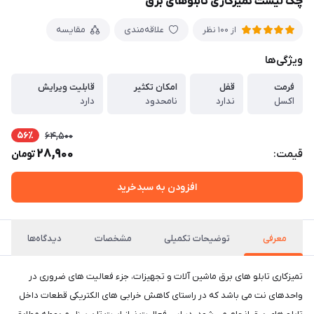
چک لیست تمیزکاری تابلوهای برق
علاقه‌مندی
مقایسه
از 100 نظر
ویژگی‌ها
فرمت
قفل
امکان تکثیر
قابلیت ویرایش
اکسل
ندارد
نامحدود
دارد
56٪
64,500
28,900
قیمت:
تومان
افزودن به سبدخرید
معرفی
توضیحات تکمیلی
مشخصات
دیدگاه‌ها
تمیزکاری تابلو های برق ماشین آلات و تجهیزات، جزء فعالیت های ضروری در
واحدهای نت می باشد که در راستای کاهش خرابی های الکتریکی قطعات داخل