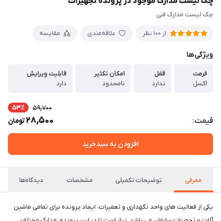
چک لیست مدارک موجود در پرونده تجهیزات
چک لیست مدارک فنی
علاقه‌مندی
مقایسه
از 100 نظر
ویژگی‌ها
فرمت
قفل
امکان تکثیر
قابلیت ویرایش
اکسل
ندارد
نامحدود
دارد
53٪
59,700
28,500
قیمت:
تومان
افزودن به سبدخرید
معرفی
توضیحات تکمیلی
مشخصات
دیدگاه‌ها
یکی از فعالیت های واحد نگهداری و تعمیرات، ایجاد پرونده برای تمامی ماشین
آلات و تجهیزات سازمان می باشد. نیاز است تا در این پرونده، مدارک مختلف