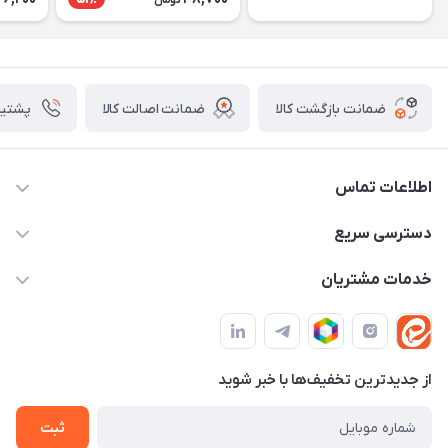
تومان
ضمانت بازگشت کالا
ضمانت اصالت کالا
پشتیبانی ۴
اطلاعات تماس
09982430312
دسترسی سریع
info@tpmclub.ir
حساب کاربری
خدمات مشتریان
مجله فروشگاه
قوانین و مقررات
لیست محصولات
حریم خصوصی
درباره ما
از جدید‌ترین تخفیف‌ها با‌ خبر شوید
راهنما
تماس با ما
ثبت