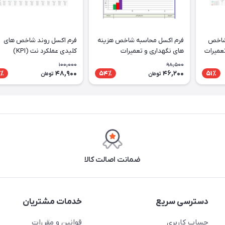
 شاخص
فرم اکسل محاسبه شاخص هزینه
فرم اکسل روند شاخص های
تعمیرات
های نگهداری و تعمیرات
کلیدی عملکرد نت (KPI)
100,000
98,500
48,900
46,200
٪
54٪
51٪
تومان
تومان
ضمانت اصالت کالا
دسترسی سریع
خدمات مشتریان
حساب کاربری
قوانین و مقررات