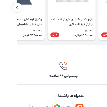
فرم اکسل شاخص کل توقفات نت
پکیج فرم های محاسبه شاخص
(پارتو توقفات فنی)
های قابلیت اطمینان تجهیزات
600,000
98,000
238,000
48,900
61٪
51٪
52
تومان
تومان
پشتیبانی ۲۴ ساعته
همراه ما باشید!